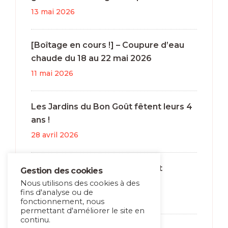
13 mai 2026
[Boîtage en cours !] – Coupure d’eau
chaude du 18 au 22 mai 2026
11 mai 2026
Les Jardins du Bon Goût fêtent leurs 4
ans !
28 avril 2026
Team Vélo : mobilité durable et
Gestion des cookies
autonomie pour nos salarié·e·s
Nous utilisons des cookies à des
fins d'analyse ou de
15 octobre 2025
fonctionnement, nous
permettant d'améliorer le site en
continu.