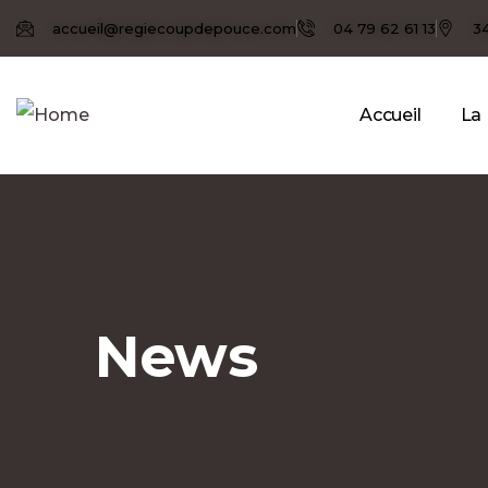
accueil@regiecoupdepouce.com
04 79 62 61 13
3
Accueil
La
News