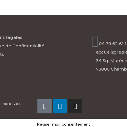
s utiles
Coordonn
ns légales
04 79 62 61 1
ue de Confidentialité
accueil@reg
ts
34 Sq. Maréch
73000 Chamb
s réservés
Réviser mon consentement